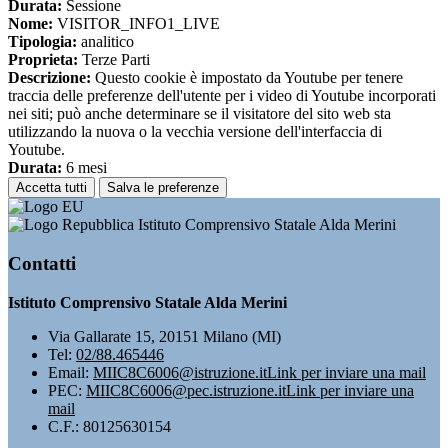
Durata:
Sessione
Nome:
VISITOR_INFO1_LIVE
Tipologia:
analitico
Proprieta:
Terze Parti
Descrizione:
Questo cookie è impostato da Youtube per tenere
traccia delle preferenze dell'utente per i video di Youtube incorporati
nei siti; può anche determinare se il visitatore del sito web sta
utilizzando la nuova o la vecchia versione dell'interfaccia di
Youtube.
Durata:
6 mesi
Accetta tutti
Salva le preferenze
Istituto Comprensivo Statale Alda Merini
Contatti
Istituto Comprensivo Statale Alda Merini
Via Gallarate 15, 20151 Milano (MI)
Tel:
02/88.465446
Email:
MIIC8C6006@istruzione.it
Link per inviare una mail
PEC:
MIIC8C6006@pec.istruzione.it
Link per inviare una
mail
C.F.: 80125630154