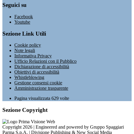
Seguici su
Facebook
Youtube
Sezione Link Utili
Cookie policy
Note legali
Informativa Privacy
Ufficio Relazioni con il Pubblico
Dichiarazione di accessibilità
Obiettivi di accessibilità
Whistleblowing
Gestione consensi cookie
Amministrazione trasparente
Pagina visualizzata
629
volte
Sezione Copyright
Copyright 2026 | Engineered and powered by Gruppo Spaggiari
Parma S.p.A. | Divisione Publishing & New Social Media