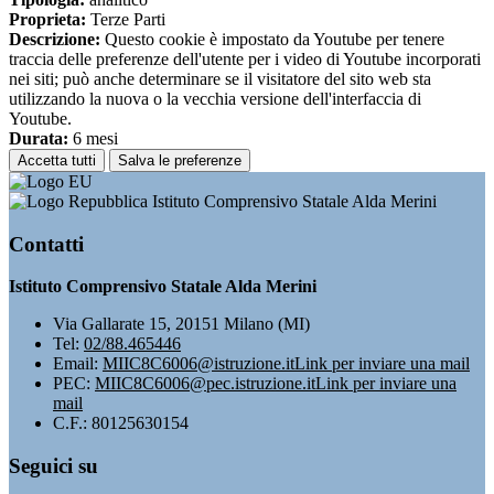
Proprieta:
Terze Parti
Descrizione:
Questo cookie è impostato da Youtube per tenere
traccia delle preferenze dell'utente per i video di Youtube incorporati
nei siti; può anche determinare se il visitatore del sito web sta
utilizzando la nuova o la vecchia versione dell'interfaccia di
Youtube.
Durata:
6 mesi
Accetta tutti
Salva le preferenze
Istituto Comprensivo Statale Alda Merini
Contatti
Istituto Comprensivo Statale Alda Merini
Via Gallarate 15, 20151 Milano (MI)
Tel:
02/88.465446
Email:
MIIC8C6006@istruzione.it
Link per inviare una mail
PEC:
MIIC8C6006@pec.istruzione.it
Link per inviare una
mail
C.F.: 80125630154
Seguici su