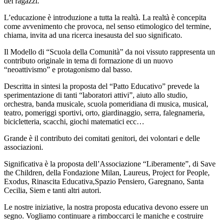
dei ragazzi.
L’educazione è introduzione a tutta la realtà. La realtà è concepita
come avvenimento che provoca, nel senso etimologico del termine,
chiama, invita ad una ricerca inesausta del suo significato.
Il Modello di “Scuola della Comunità” da noi vissuto rappresenta un
contributo originale in tema di formazione di un nuovo
“neoattivismo” e protagonismo dal basso.
Descritta in sintesi la proposta del “Patto Educativo” prevede la
sperimentazione di tanti “laboratori attivi”, aiuto allo studio,
orchestra, banda musicale, scuola pomeridiana di musica, musical,
teatro, pomeriggi sportivi, orto, giardinaggio, serra, falegnameria,
bicicletteria, scacchi, giochi matematici ecc…
Grande è il contributo dei comitati genitori, dei volontari e delle
associazioni.
Significativa è la proposta dell’Associazione “Liberamente”, di Save
the Children, della Fondazione Milan, Laureus, Project for People,
Exodus, Rinascita Educativa,Spazio Pensiero, Garegnano, Santa
Cecilia, Siem e tanti altri autori.
Le nostre iniziative, la nostra proposta educativa devono essere un
segno. Vogliamo continuare a rimboccarci le maniche e costruire