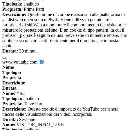
Tipologia:
analitico
Proprieta:
Prime Parti
Descrizione:
Questo nome di cookie è associato alla piattaforma di
analisi web open source Piwik. Viene utilizzato per aiutare i
proprietari di siti Web a monitorare il comportamento dei visitatori e
misurare le prestazioni del sito. È un cookie di tipo pattern, in cui il
prefisso _pk_ses è seguito da una breve serie di numeri e lettere, che
si ritiene sia un codice di riferimento per il dominio che imposta il
cookie.
Durata:
30 minuti
www.youtube.com
Nome
Tipologia
Proprieta
Descrizione
Durata
Nome:
YSC
Tipologia:
analitico
Proprieta:
Terze Parti
Descrizione:
Questo cookie è impostato da YouTube per tenere
traccia delle visualizzazioni dei video incorporati.
Durata:
Sessione
Nome:
VISITOR_INFO1_LIVE
Tipologia:
analitico