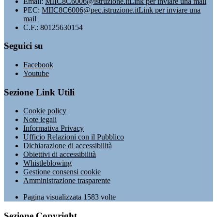
Email:
MIIC8C6006@istruzione.it
Link per inviare una mail
PEC:
MIIC8C6006@pec.istruzione.it
Link per inviare una
mail
C.F.: 80125630154
Seguici su
Facebook
Youtube
Sezione Link Utili
Cookie policy
Note legali
Informativa Privacy
Ufficio Relazioni con il Pubblico
Dichiarazione di accessibilità
Obiettivi di accessibilità
Whistleblowing
Gestione consensi cookie
Amministrazione trasparente
Pagina visualizzata
1583
volte
Sezione Copyright