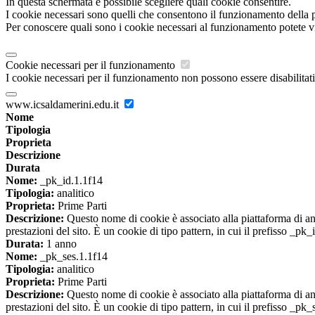
In questa schermata è possibile scegliere quali cookie consentire.
I cookie necessari sono quelli che consentono il funzionamento della pi
Per conoscere quali sono i cookie necessari al funzionamento potete v
Cookie necessari per il funzionamento
I cookie necessari per il funzionamento non possono essere disabilitati.
www.icsaldamerini.edu.it
Nome
Tipologia
Proprieta
Descrizione
Durata
Nome:
_pk_id.1.1f14
Tipologia:
analitico
Proprieta:
Prime Parti
Descrizione:
Questo nome di cookie è associato alla piattaforma di ana
prestazioni del sito. È un cookie di tipo pattern, in cui il prefisso _pk
Durata:
1 anno
Nome:
_pk_ses.1.1f14
Tipologia:
analitico
Proprieta:
Prime Parti
Descrizione:
Questo nome di cookie è associato alla piattaforma di ana
prestazioni del sito. È un cookie di tipo pattern, in cui il prefisso _pk