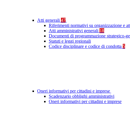
Atti generali
47
Riferimenti normativi su organizzazione e at
Atti amministrativi generali
18
Documenti di programmazione strategico-ge
Statuti e leggi regionali
Codice disciplinare e codice di condotta
5
Oneri informativi per cittadini e imprese
Scadenzario obblighi amministrativi
Oneri informativi per cittadini e imprese