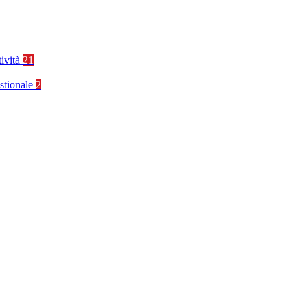
tività
21
stionale
2