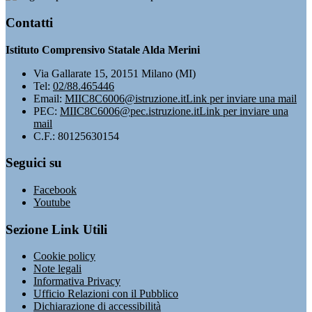
Contatti
Istituto Comprensivo Statale Alda Merini
Via Gallarate 15, 20151 Milano (MI)
Tel:
02/88.465446
Email:
MIIC8C6006@istruzione.it
Link per inviare una mail
PEC:
MIIC8C6006@pec.istruzione.it
Link per inviare una
mail
C.F.: 80125630154
Seguici su
Facebook
Youtube
Sezione Link Utili
Cookie policy
Note legali
Informativa Privacy
Ufficio Relazioni con il Pubblico
Dichiarazione di accessibilità