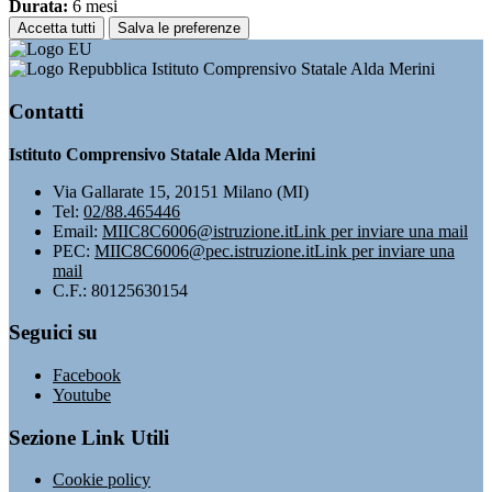
Durata:
6 mesi
Accetta tutti
Salva le preferenze
Istituto Comprensivo Statale Alda Merini
Contatti
Istituto Comprensivo Statale Alda Merini
Via Gallarate 15, 20151 Milano (MI)
Tel:
02/88.465446
Email:
MIIC8C6006@istruzione.it
Link per inviare una mail
PEC:
MIIC8C6006@pec.istruzione.it
Link per inviare una
mail
C.F.: 80125630154
Seguici su
Facebook
Youtube
Sezione Link Utili
Cookie policy