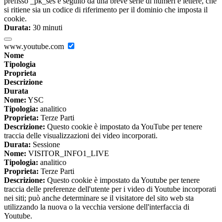
prefisso _pk_ses è seguito da una breve serie di numeri e lettere, che
si ritiene sia un codice di riferimento per il dominio che imposta il
cookie.
Durata:
30 minuti
www.youtube.com
Nome
Tipologia
Proprieta
Descrizione
Durata
Nome:
YSC
Tipologia:
analitico
Proprieta:
Terze Parti
Descrizione:
Questo cookie è impostato da YouTube per tenere
traccia delle visualizzazioni dei video incorporati.
Durata:
Sessione
Nome:
VISITOR_INFO1_LIVE
Tipologia:
analitico
Proprieta:
Terze Parti
Descrizione:
Questo cookie è impostato da Youtube per tenere
traccia delle preferenze dell'utente per i video di Youtube incorporati
nei siti; può anche determinare se il visitatore del sito web sta
utilizzando la nuova o la vecchia versione dell'interfaccia di
Youtube.