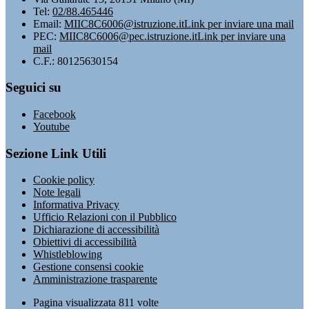
Tel:
02/88.465446
Email:
MIIC8C6006@istruzione.it
Link per inviare una mail
PEC:
MIIC8C6006@pec.istruzione.it
Link per inviare una
mail
C.F.: 80125630154
Seguici su
Facebook
Youtube
Sezione Link Utili
Cookie policy
Note legali
Informativa Privacy
Ufficio Relazioni con il Pubblico
Dichiarazione di accessibilità
Obiettivi di accessibilità
Whistleblowing
Gestione consensi cookie
Amministrazione trasparente
Pagina visualizzata
811
volte