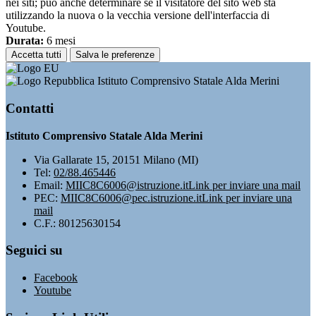
nei siti; può anche determinare se il visitatore del sito web sta
utilizzando la nuova o la vecchia versione dell'interfaccia di
Youtube.
Durata:
6 mesi
Accetta tutti
Salva le preferenze
Istituto Comprensivo Statale Alda Merini
Contatti
Istituto Comprensivo Statale Alda Merini
Via Gallarate 15, 20151 Milano (MI)
Tel:
02/88.465446
Email:
MIIC8C6006@istruzione.it
Link per inviare una mail
PEC:
MIIC8C6006@pec.istruzione.it
Link per inviare una
mail
C.F.: 80125630154
Seguici su
Facebook
Youtube