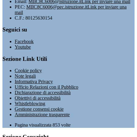
Email:
MIIC8C6006@istruzione.it
Link per inviare una mail
PEC:
MIIC8C6006@pec.istruzione.it
Link per inviare una
mail
C.F.: 80125630154
Seguici su
Facebook
Youtube
Sezione Link Utili
Cookie policy
Note legali
Informativa Privacy
Ufficio Relazioni con il Pubblico
Dichiarazione di accessibilità
Obiettivi di accessibilità
Whistleblowing
Gestione consensi cookie
Amministrazione trasparente
Pagina visualizzata
853
volte
Sezione Copyright