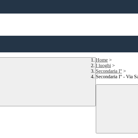
Home
>
I luoghi
>
Secondaria I°
>
Secondaria I° - Via S