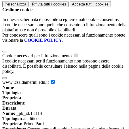
Personalizza
Rifiuta tutti
i cookies
Accetta tutti
i cookies
Gestione cookie
In questa schermata è possibile scegliere quali cookie consentire.
I cookie necessari sono quelli che consentono il funzionamento della
piattaforma e non è possibile disabilitarli.
Per conoscere quali sono i cookie necessari al funzionamento potete
visionare la
COOKIE POLICY
.
Cookie necessari per il funzionamento
I cookie necessari per il funzionamento non possono essere
disabilitati. È possibile consultare l'elenco nella pagina della cookie
policy.
www.icsaldamerini.edu.it
Nome
Tipologia
Proprieta
Descrizione
Durata
Nome:
_pk_id.1.1f14
Tipologia:
analitico
Proprieta:
Prime Parti
Descrizione:
Questo nome di cookie è associato alla piattaforma di