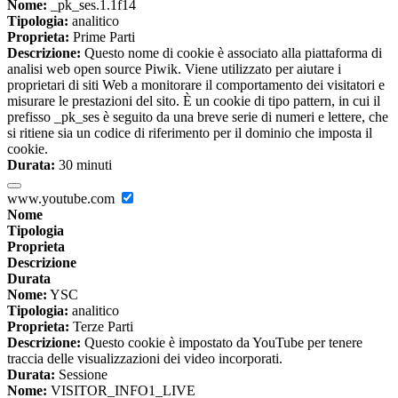
Nome:
_pk_ses.1.1f14
Tipologia:
analitico
Proprieta:
Prime Parti
Descrizione:
Questo nome di cookie è associato alla piattaforma di
analisi web open source Piwik. Viene utilizzato per aiutare i
proprietari di siti Web a monitorare il comportamento dei visitatori e
misurare le prestazioni del sito. È un cookie di tipo pattern, in cui il
prefisso _pk_ses è seguito da una breve serie di numeri e lettere, che
si ritiene sia un codice di riferimento per il dominio che imposta il
cookie.
Durata:
30 minuti
www.youtube.com
Nome
Tipologia
Proprieta
Descrizione
Durata
Nome:
YSC
Tipologia:
analitico
Proprieta:
Terze Parti
Descrizione:
Questo cookie è impostato da YouTube per tenere
traccia delle visualizzazioni dei video incorporati.
Durata:
Sessione
Nome:
VISITOR_INFO1_LIVE