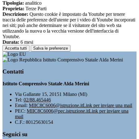
Tipologia:
analitico
Proprieta:
Terze Parti
Descrizione:
Questo cookie è impostato da Youtube per tenere
traccia delle preferenze dell'utente per i video di Youtube incorporati
nei siti; può anche determinare se il visitatore del sito web sta
utilizzando la nuova o la vecchia versione dell'interfaccia di
Youtube.
Durata:
6 mesi
Accetta tutti
Salva le preferenze
Istituto Comprensivo Statale Alda Merini
Contatti
Istituto Comprensivo Statale Alda Merini
Via Gallarate 15, 20151 Milano (MI)
Tel:
02/88.465446
Email:
MIIC8C6006@istruzione.it
Link per inviare una mail
PEC:
MIIC8C6006@pec.istruzione.it
Link per inviare una
mail
C.F.: 80125630154
Seguici su