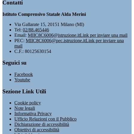
Contatti
Istituto Comprensivo Statale Alda Merini
Via Gallarate 15, 20151 Milano (MI)
Tel:
02/88.465446
Email:
MIIC8C6006@istruzione.it
Link per inviare una mail
PEC:
MIIC8C6006@pec.istruzione.it
Link per inviare una
mail
C.F.: 80125630154
Seguici su
Facebook
Youtube
Sezione Link Utili
Cookie policy
Note legali
Informativa Privacy
Ufficio Relazioni con il Pubblico
Dichiarazione di accessibilità
Obiettivi di accessibilità