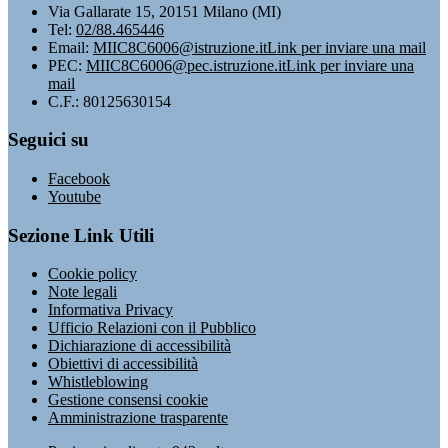
Via Gallarate 15, 20151 Milano (MI)
Tel:
02/88.465446
Email:
MIIC8C6006@istruzione.it
Link per inviare una mail
PEC:
MIIC8C6006@pec.istruzione.it
Link per inviare una
mail
C.F.: 80125630154
Seguici su
Facebook
Youtube
Sezione Link Utili
Cookie policy
Note legali
Informativa Privacy
Ufficio Relazioni con il Pubblico
Dichiarazione di accessibilità
Obiettivi di accessibilità
Whistleblowing
Gestione consensi cookie
Amministrazione trasparente