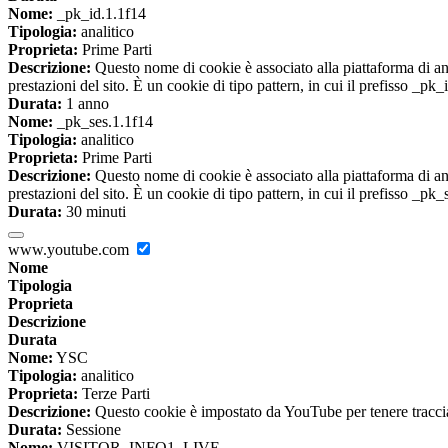
Nome:
_pk_id.1.1f14
Tipologia:
analitico
Proprieta:
Prime Parti
Descrizione:
Questo nome di cookie è associato alla piattaforma di ana
prestazioni del sito. È un cookie di tipo pattern, in cui il prefisso _pk
Durata:
1 anno
Nome:
_pk_ses.1.1f14
Tipologia:
analitico
Proprieta:
Prime Parti
Descrizione:
Questo nome di cookie è associato alla piattaforma di ana
prestazioni del sito. È un cookie di tipo pattern, in cui il prefisso _pk
Durata:
30 minuti
www.youtube.com
Nome
Tipologia
Proprieta
Descrizione
Durata
Nome:
YSC
Tipologia:
analitico
Proprieta:
Terze Parti
Descrizione:
Questo cookie è impostato da YouTube per tenere traccia 
Durata:
Sessione
Nome:
VISITOR_INFO1_LIVE