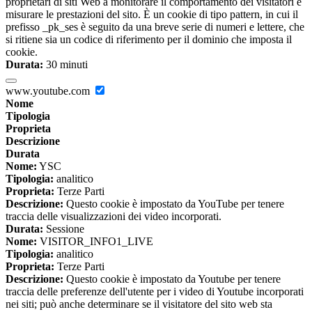
proprietari di siti Web a monitorare il comportamento dei visitatori e
misurare le prestazioni del sito. È un cookie di tipo pattern, in cui il
prefisso _pk_ses è seguito da una breve serie di numeri e lettere, che
si ritiene sia un codice di riferimento per il dominio che imposta il
cookie.
Durata:
30 minuti
www.youtube.com
Nome
Tipologia
Proprieta
Descrizione
Durata
Nome:
YSC
Tipologia:
analitico
Proprieta:
Terze Parti
Descrizione:
Questo cookie è impostato da YouTube per tenere
traccia delle visualizzazioni dei video incorporati.
Durata:
Sessione
Nome:
VISITOR_INFO1_LIVE
Tipologia:
analitico
Proprieta:
Terze Parti
Descrizione:
Questo cookie è impostato da Youtube per tenere
traccia delle preferenze dell'utente per i video di Youtube incorporati
nei siti; può anche determinare se il visitatore del sito web sta