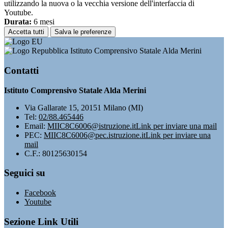
utilizzando la nuova o la vecchia versione dell'interfaccia di
Youtube.
Durata:
6 mesi
Accetta tutti
Salva le preferenze
Istituto Comprensivo Statale Alda Merini
Contatti
Istituto Comprensivo Statale Alda Merini
Via Gallarate 15, 20151 Milano (MI)
Tel:
02/88.465446
Email:
MIIC8C6006@istruzione.it
Link per inviare una mail
PEC:
MIIC8C6006@pec.istruzione.it
Link per inviare una
mail
C.F.: 80125630154
Seguici su
Facebook
Youtube
Sezione Link Utili