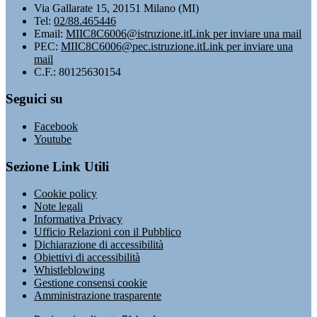
Via Gallarate 15, 20151 Milano (MI)
Tel:
02/88.465446
Email:
MIIC8C6006@istruzione.it
Link per inviare una mail
PEC:
MIIC8C6006@pec.istruzione.it
Link per inviare una
mail
C.F.: 80125630154
Seguici su
Facebook
Youtube
Sezione Link Utili
Cookie policy
Note legali
Informativa Privacy
Ufficio Relazioni con il Pubblico
Dichiarazione di accessibilità
Obiettivi di accessibilità
Whistleblowing
Gestione consensi cookie
Amministrazione trasparente