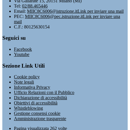
Via Gallarate 15, 20151 Milano (MI)
Tel:
02/88.465446
Email:
MIIC8C6006@istruzione.it
Link per inviare una mail
PEC:
MIIC8C6006@pec.istruzione.it
Link per inviare una
mail
C.F.: 80125630154
Seguici su
Facebook
Youtube
Sezione Link Utili
Cookie policy
Note legali
Informativa Privacy
Ufficio Relazioni con il Pubblico
Dichiarazione di accessibilità
Obiettivi di accessibilità
Whistleblowing
Gestione consensi cookie
Amministrazione trasparente
Pagina visualizzata
262
volte