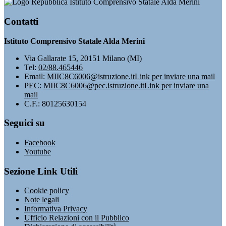
Istituto Comprensivo Statale Alda Merini
Contatti
Istituto Comprensivo Statale Alda Merini
Via Gallarate 15, 20151 Milano (MI)
Tel:
02/88.465446
Email:
MIIC8C6006@istruzione.it
Link per inviare una mail
PEC:
MIIC8C6006@pec.istruzione.it
Link per inviare una
mail
C.F.: 80125630154
Seguici su
Facebook
Youtube
Sezione Link Utili
Cookie policy
Note legali
Informativa Privacy
Ufficio Relazioni con il Pubblico