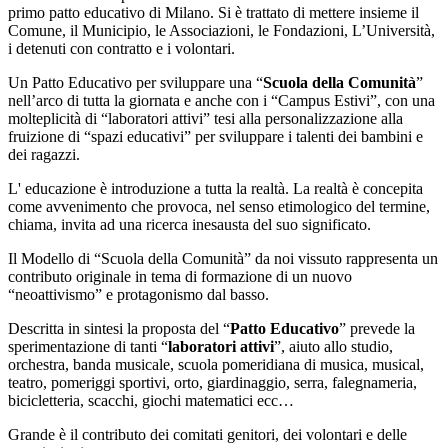
primo patto educativo di Milano. Si è trattato di mettere insieme il
Comune, il Municipio, le Associazioni, le Fondazioni, L’Università,
i detenuti con contratto e i volontari.
Un Patto Educativo per sviluppare una “
Scuola della Comunità
”
nell’arco di tutta la giornata e anche con i “Campus Estivi”, con una
molteplicità di “laboratori attivi” tesi alla personalizzazione alla
fruizione di “spazi educativi” per sviluppare i talenti dei bambini e
dei ragazzi.
L' educazione è introduzione a tutta la realtà. La realtà è concepita
come avvenimento che provoca, nel senso etimologico del termine,
chiama, invita ad una ricerca inesausta del suo significato.
Il Modello di “Scuola della Comunità” da noi vissuto rappresenta un
contributo originale in tema di formazione di un nuovo
“neoattivismo” e protagonismo dal basso.
Descritta in sintesi la proposta del “
Patto Educativo
” prevede la
sperimentazione di tanti “
laboratori attivi
”, aiuto allo studio,
orchestra, banda musicale, scuola pomeridiana di musica, musical,
teatro, pomeriggi sportivi, orto, giardinaggio, serra, falegnameria,
bicicletteria, scacchi, giochi matematici ecc…
Grande è il contributo dei comitati genitori, dei volontari e delle