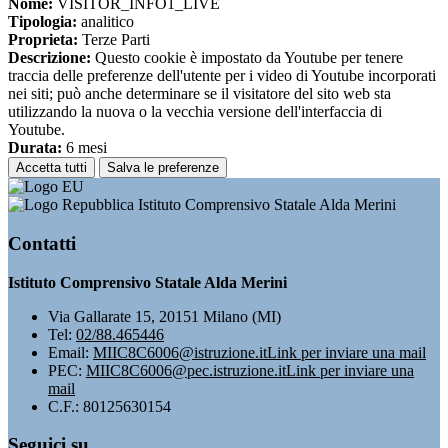
Nome:
VISITOR_INFO1_LIVE
Tipologia:
analitico
Proprieta:
Terze Parti
Descrizione:
Questo cookie è impostato da Youtube per tenere
traccia delle preferenze dell'utente per i video di Youtube incorporati
nei siti; può anche determinare se il visitatore del sito web sta
utilizzando la nuova o la vecchia versione dell'interfaccia di
Youtube.
Durata:
6 mesi
Accetta tutti
Salva le preferenze
Istituto Comprensivo Statale Alda Merini
Contatti
Istituto Comprensivo Statale Alda Merini
Via Gallarate 15, 20151 Milano (MI)
Tel:
02/88.465446
Email:
MIIC8C6006@istruzione.it
Link per inviare una mail
PEC:
MIIC8C6006@pec.istruzione.it
Link per inviare una
mail
C.F.: 80125630154
Seguici su