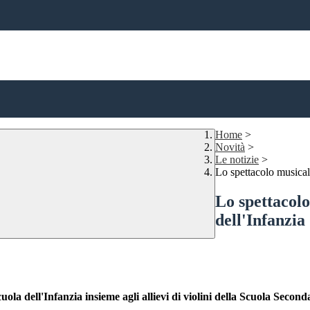
Home
>
Novità
>
Le notizie
>
Lo spettacolo musicale
Lo spettacolo
dell'Infanzia
uola dell'Infanzia insieme agli allievi di violini della Scuola Secon