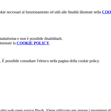
kie necessari al funzionamento ed utili alle finalità illustrate nella
COO
attaforma e non è possibile disabilitarli.
isionare la
COOKIE POLICY
.
 È possibile consultare l'elenco nella pagina della cookie policy.
lisi web open source Piwik. Viene utilizzato per aiutare i proprietari di