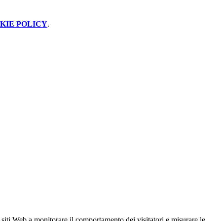
KIE POLICY
.
 siti Web a monitorare il comportamento dei visitatori e misurare le