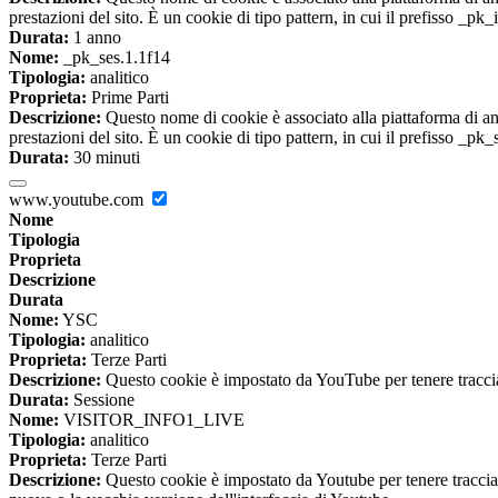
prestazioni del sito. È un cookie di tipo pattern, in cui il prefisso _pk
Durata:
1 anno
Nome:
_pk_ses.1.1f14
Tipologia:
analitico
Proprieta:
Prime Parti
Descrizione:
Questo nome di cookie è associato alla piattaforma di ana
prestazioni del sito. È un cookie di tipo pattern, in cui il prefisso _pk
Durata:
30 minuti
www.youtube.com
Nome
Tipologia
Proprieta
Descrizione
Durata
Nome:
YSC
Tipologia:
analitico
Proprieta:
Terze Parti
Descrizione:
Questo cookie è impostato da YouTube per tenere traccia 
Durata:
Sessione
Nome:
VISITOR_INFO1_LIVE
Tipologia:
analitico
Proprieta:
Terze Parti
Descrizione:
Questo cookie è impostato da Youtube per tenere traccia de