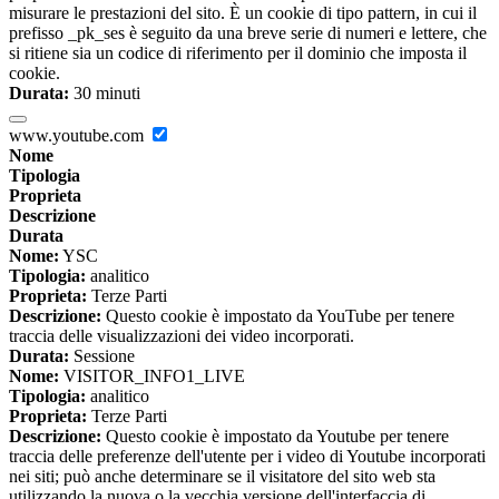
misurare le prestazioni del sito. È un cookie di tipo pattern, in cui il
prefisso _pk_ses è seguito da una breve serie di numeri e lettere, che
si ritiene sia un codice di riferimento per il dominio che imposta il
cookie.
Durata:
30 minuti
www.youtube.com
Nome
Tipologia
Proprieta
Descrizione
Durata
Nome:
YSC
Tipologia:
analitico
Proprieta:
Terze Parti
Descrizione:
Questo cookie è impostato da YouTube per tenere
traccia delle visualizzazioni dei video incorporati.
Durata:
Sessione
Nome:
VISITOR_INFO1_LIVE
Tipologia:
analitico
Proprieta:
Terze Parti
Descrizione:
Questo cookie è impostato da Youtube per tenere
traccia delle preferenze dell'utente per i video di Youtube incorporati
nei siti; può anche determinare se il visitatore del sito web sta
utilizzando la nuova o la vecchia versione dell'interfaccia di