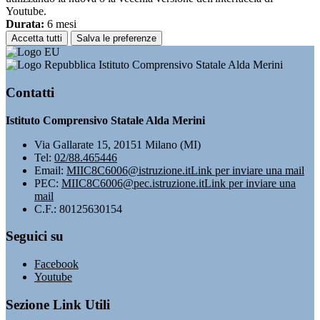
Youtube.
Durata:
6 mesi
Accetta tutti
Salva le preferenze
Istituto Comprensivo Statale Alda Merini
Contatti
Istituto Comprensivo Statale Alda Merini
Via Gallarate 15, 20151 Milano (MI)
Tel:
02/88.465446
Email:
MIIC8C6006@istruzione.it
Link per inviare una mail
PEC:
MIIC8C6006@pec.istruzione.it
Link per inviare una
mail
C.F.: 80125630154
Seguici su
Facebook
Youtube
Sezione Link Utili