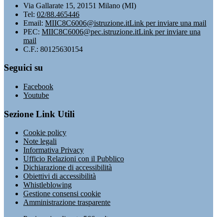
Via Gallarate 15, 20151 Milano (MI)
Tel:
02/88.465446
Email:
MIIC8C6006@istruzione.it
Link per inviare una mail
PEC:
MIIC8C6006@pec.istruzione.it
Link per inviare una
mail
C.F.: 80125630154
Seguici su
Facebook
Youtube
Sezione Link Utili
Cookie policy
Note legali
Informativa Privacy
Ufficio Relazioni con il Pubblico
Dichiarazione di accessibilità
Obiettivi di accessibilità
Whistleblowing
Gestione consensi cookie
Amministrazione trasparente