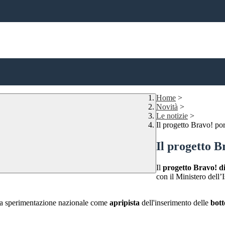
Home
>
Novità
>
Le notizie
>
Il progetto Bravo! por
Il progetto B
Il
progetto Bravo! d
con il Ministero dell’
la sperimentazione nazionale come
apripista
dell'inserimento delle
bott