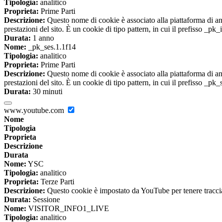
Tipologia:
analitico
Proprieta:
Prime Parti
Descrizione:
Questo nome di cookie è associato alla piattaforma di ana
prestazioni del sito. È un cookie di tipo pattern, in cui il prefisso _pk
Durata:
1 anno
Nome:
_pk_ses.1.1f14
Tipologia:
analitico
Proprieta:
Prime Parti
Descrizione:
Questo nome di cookie è associato alla piattaforma di ana
prestazioni del sito. È un cookie di tipo pattern, in cui il prefisso _pk
Durata:
30 minuti
www.youtube.com
Nome
Tipologia
Proprieta
Descrizione
Durata
Nome:
YSC
Tipologia:
analitico
Proprieta:
Terze Parti
Descrizione:
Questo cookie è impostato da YouTube per tenere traccia 
Durata:
Sessione
Nome:
VISITOR_INFO1_LIVE
Tipologia:
analitico