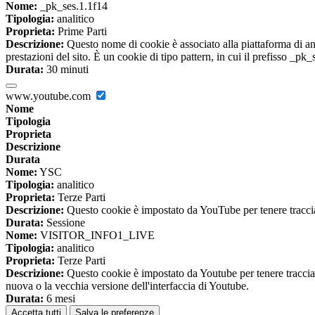
Nome:
_pk_ses.1.1f14
Tipologia:
analitico
Proprieta:
Prime Parti
Descrizione:
Questo nome di cookie è associato alla piattaforma di ana
prestazioni del sito. È un cookie di tipo pattern, in cui il prefisso _pk
Durata:
30 minuti
www.youtube.com
Nome
Tipologia
Proprieta
Descrizione
Durata
Nome:
YSC
Tipologia:
analitico
Proprieta:
Terze Parti
Descrizione:
Questo cookie è impostato da YouTube per tenere traccia 
Durata:
Sessione
Nome:
VISITOR_INFO1_LIVE
Tipologia:
analitico
Proprieta:
Terze Parti
Descrizione:
Questo cookie è impostato da Youtube per tenere traccia de
nuova o la vecchia versione dell'interfaccia di Youtube.
Durata:
6 mesi
Accetta tutti
Salva le preferenze