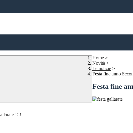
Home
>
Novità
>
Le notizie
>
Festa fine anno Secon
Festa fine an
Gallarate 15!