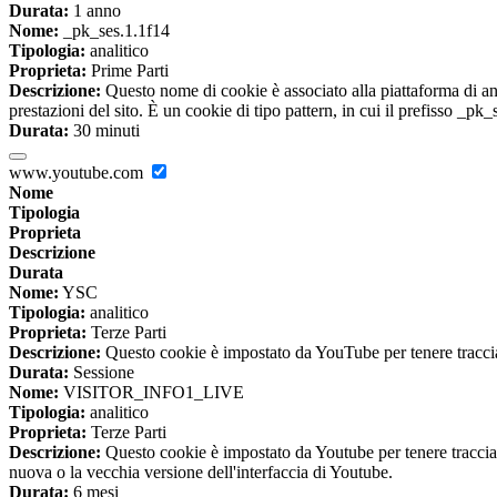
Durata:
1 anno
Nome:
_pk_ses.1.1f14
Tipologia:
analitico
Proprieta:
Prime Parti
Descrizione:
Questo nome di cookie è associato alla piattaforma di ana
prestazioni del sito. È un cookie di tipo pattern, in cui il prefisso _pk
Durata:
30 minuti
www.youtube.com
Nome
Tipologia
Proprieta
Descrizione
Durata
Nome:
YSC
Tipologia:
analitico
Proprieta:
Terze Parti
Descrizione:
Questo cookie è impostato da YouTube per tenere traccia 
Durata:
Sessione
Nome:
VISITOR_INFO1_LIVE
Tipologia:
analitico
Proprieta:
Terze Parti
Descrizione:
Questo cookie è impostato da Youtube per tenere traccia de
nuova o la vecchia versione dell'interfaccia di Youtube.
Durata:
6 mesi