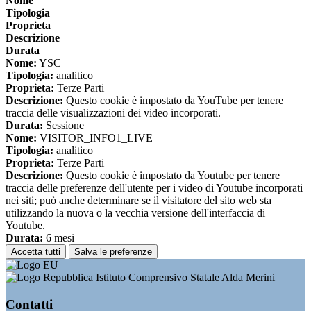
Nome
Tipologia
Proprieta
Descrizione
Durata
Nome:
YSC
Tipologia:
analitico
Proprieta:
Terze Parti
Descrizione:
Questo cookie è impostato da YouTube per tenere
traccia delle visualizzazioni dei video incorporati.
Durata:
Sessione
Nome:
VISITOR_INFO1_LIVE
Tipologia:
analitico
Proprieta:
Terze Parti
Descrizione:
Questo cookie è impostato da Youtube per tenere
traccia delle preferenze dell'utente per i video di Youtube incorporati
nei siti; può anche determinare se il visitatore del sito web sta
utilizzando la nuova o la vecchia versione dell'interfaccia di
Youtube.
Durata:
6 mesi
Accetta tutti
Salva le preferenze
Istituto Comprensivo Statale Alda Merini
Contatti