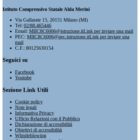
Istituto Comprensivo Statale Alda Merini
Via Gallarate 15, 20151 Milano (MI)
Tel:
02/88.465446
Email:
MIIC8C6006@istruzione.it
Link per inviare una mail
PEC:
MIIC8C6006@pec.istruzione.it
Link per inviare una
mail
C.F.: 80125630154
Seguici su
Facebook
Youtube
Sezione Link Utili
Cookie policy
Note legali
Informativa Privacy
Ufficio Relazioni con il Pubblico
Dichiarazione di accessibilità
Obiettivi di accessibilità
Whistleblowing