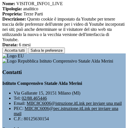
Nome:
VISITOR_INFO1_LIVE
Tipologia:
analitico
Proprieta:
Terze Parti
Descrizione:
Questo cookie è impostato da Youtube per tenere
traccia delle preferenze dell'utente per i video di Youtube incorporati
nei siti; può anche determinare se il visitatore del sito web sta
utilizzando la nuova o la vecchia versione dell'interfaccia di
Youtube.
Durata:
6 mesi
Accetta tutti
Salva le preferenze
Istituto Comprensivo Statale Alda Merini
Contatti
Istituto Comprensivo Statale Alda Merini
Via Gallarate 15, 20151 Milano (MI)
Tel:
02/88.465446
Email:
MIIC8C6006@istruzione.it
Link per inviare una mail
PEC:
MIIC8C6006@pec.istruzione.it
Link per inviare una
mail
C.F.: 80125630154