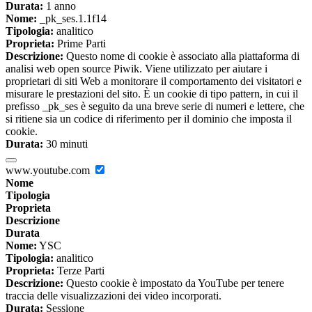
Durata:
1 anno
Nome:
_pk_ses.1.1f14
Tipologia:
analitico
Proprieta:
Prime Parti
Descrizione:
Questo nome di cookie è associato alla piattaforma di
analisi web open source Piwik. Viene utilizzato per aiutare i
proprietari di siti Web a monitorare il comportamento dei visitatori e
misurare le prestazioni del sito. È un cookie di tipo pattern, in cui il
prefisso _pk_ses è seguito da una breve serie di numeri e lettere, che
si ritiene sia un codice di riferimento per il dominio che imposta il
cookie.
Durata:
30 minuti
www.youtube.com
Nome
Tipologia
Proprieta
Descrizione
Durata
Nome:
YSC
Tipologia:
analitico
Proprieta:
Terze Parti
Descrizione:
Questo cookie è impostato da YouTube per tenere
traccia delle visualizzazioni dei video incorporati.
Durata:
Sessione