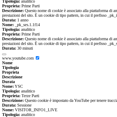
Tipologia:
analitico
Proprieta:
Prime Parti
Descrizione:
Questo nome di cookie è associato alla piattaforma di ana
prestazioni del sito. È un cookie di tipo pattern, in cui il prefisso _pk
Durata:
1 anno
Nome:
_pk_ses.1.1f14
Tipologia:
analitico
Proprieta:
Prime Parti
Descrizione:
Questo nome di cookie è associato alla piattaforma di ana
prestazioni del sito. È un cookie di tipo pattern, in cui il prefisso _pk
Durata:
30 minuti
www.youtube.com
Nome
Tipologia
Proprieta
Descrizione
Durata
Nome:
YSC
Tipologia:
analitico
Proprieta:
Terze Parti
Descrizione:
Questo cookie è impostato da YouTube per tenere traccia 
Durata:
Sessione
Nome:
VISITOR_INFO1_LIVE
Tipologia:
analitico