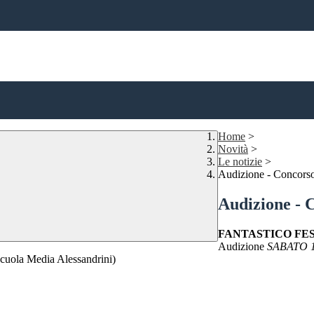
Home
>
Novità
>
Le notizie
>
Audizione - Concors
Audizione - 
FANTASTICO FE
Audizione
SABATO 
ola Media Alessandrini)