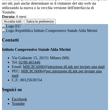
nei siti; può anche determinare se il visitatore del sito web sta
utilizzando la nuova o la vecchia versione dell'interfaccia di
Youtube.
Durata:
6 mesi
Accetta tutti
Salva le preferenze
Istituto Comprensivo Statale Alda Merini
Contatti
Istituto Comprensivo Statale Alda Merini
Via Gallarate 15, 20151 Milano (MI)
Tel:
02/88.465446
Email:
MIIC8C6006@istruzione.it
Link per inviare una mail
PEC:
MIIC8C6006@pec.istruzione.it
Link per inviare una
mail
C.F.: 80125630154
Seguici su
Facebook
Youtube