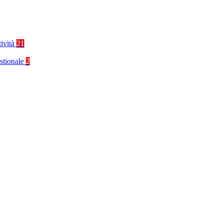
tività
21
stionale
2