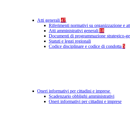
Atti generali
47
Riferimenti normativi su organizzazione e at
Atti amministrativi generali
18
Documenti di programmazione strategico-ge
Statuti e leggi regionali
Codice disciplinare e codice di condotta
5
Oneri informativi per cittadini e imprese
Scadenzario obblighi amministrativi
Oneri informativi per cittadini e imprese