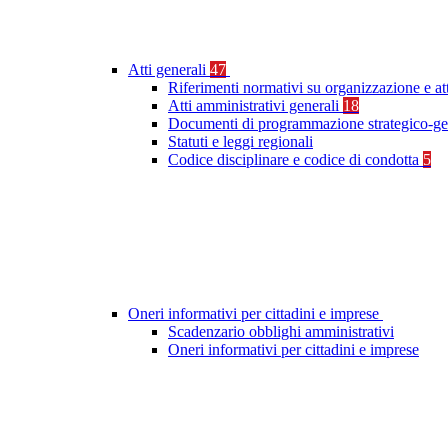
Atti generali
47
Riferimenti normativi su organizzazione e at
Atti amministrativi generali
18
Documenti di programmazione strategico-ge
Statuti e leggi regionali
Codice disciplinare e codice di condotta
5
Oneri informativi per cittadini e imprese
Scadenzario obblighi amministrativi
Oneri informativi per cittadini e imprese