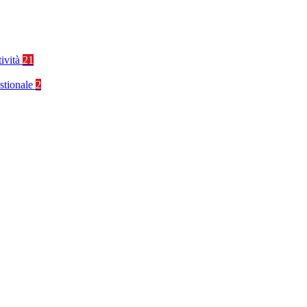
tività
21
stionale
2