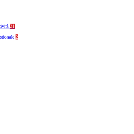
tività
21
stionale
2