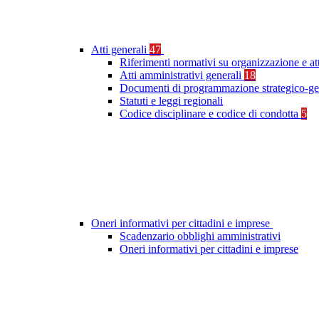
Atti generali
47
Riferimenti normativi su organizzazione e at
Atti amministrativi generali
18
Documenti di programmazione strategico-ge
Statuti e leggi regionali
Codice disciplinare e codice di condotta
5
Oneri informativi per cittadini e imprese
Scadenzario obblighi amministrativi
Oneri informativi per cittadini e imprese