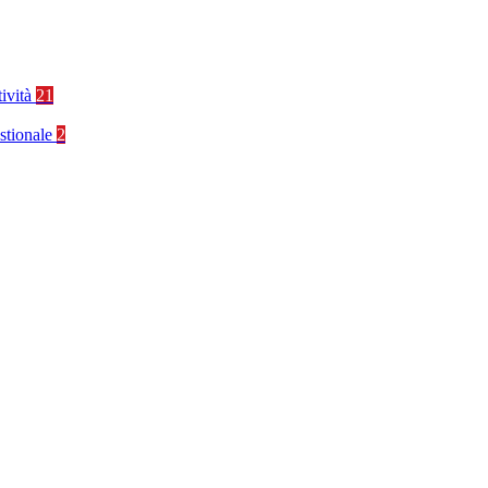
tività
21
stionale
2