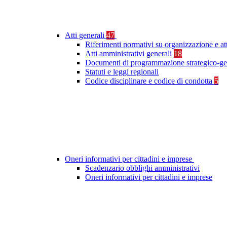
Atti generali
47
Riferimenti normativi su organizzazione e at
Atti amministrativi generali
18
Documenti di programmazione strategico-ge
Statuti e leggi regionali
Codice disciplinare e codice di condotta
5
Oneri informativi per cittadini e imprese
Scadenzario obblighi amministrativi
Oneri informativi per cittadini e imprese