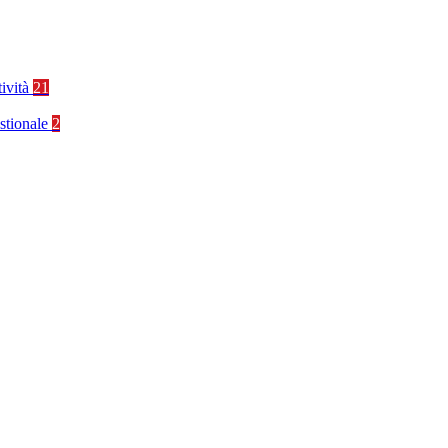
tività
21
stionale
2