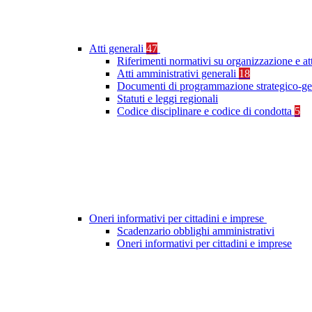
Atti generali
47
Riferimenti normativi su organizzazione e at
Atti amministrativi generali
18
Documenti di programmazione strategico-ge
Statuti e leggi regionali
Codice disciplinare e codice di condotta
5
Oneri informativi per cittadini e imprese
Scadenzario obblighi amministrativi
Oneri informativi per cittadini e imprese