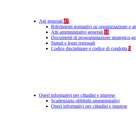
Atti generali
47
Riferimenti normativi su organizzazione e at
Atti amministrativi generali
18
Documenti di programmazione strategico-ge
Statuti e leggi regionali
Codice disciplinare e codice di condotta
5
Oneri informativi per cittadini e imprese
Scadenzario obblighi amministrativi
Oneri informativi per cittadini e imprese