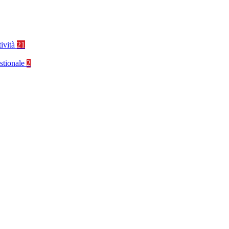
tività
21
stionale
2