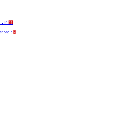
tività
21
stionale
2