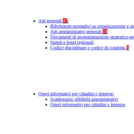
Atti generali
47
Riferimenti normativi su organizzazione e at
Atti amministrativi generali
18
Documenti di programmazione strategico-ge
Statuti e leggi regionali
Codice disciplinare e codice di condotta
5
Oneri informativi per cittadini e imprese
Scadenzario obblighi amministrativi
Oneri informativi per cittadini e imprese