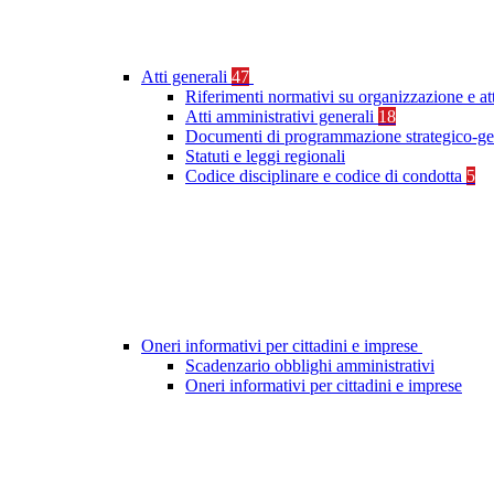
Atti generali
47
Riferimenti normativi su organizzazione e at
Atti amministrativi generali
18
Documenti di programmazione strategico-ge
Statuti e leggi regionali
Codice disciplinare e codice di condotta
5
Oneri informativi per cittadini e imprese
Scadenzario obblighi amministrativi
Oneri informativi per cittadini e imprese