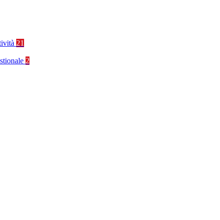
tività
21
stionale
2