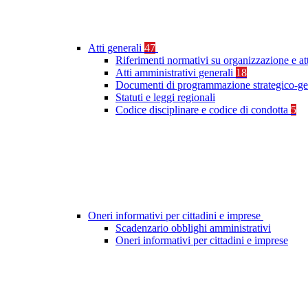
Atti generali
47
Riferimenti normativi su organizzazione e at
Atti amministrativi generali
18
Documenti di programmazione strategico-ge
Statuti e leggi regionali
Codice disciplinare e codice di condotta
5
Oneri informativi per cittadini e imprese
Scadenzario obblighi amministrativi
Oneri informativi per cittadini e imprese