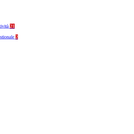
tività
21
stionale
2