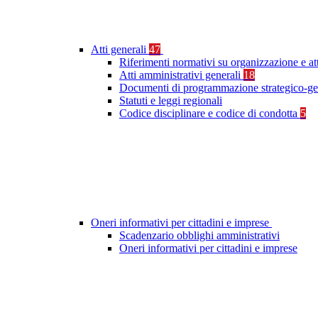
Atti generali
47
Riferimenti normativi su organizzazione e at
Atti amministrativi generali
18
Documenti di programmazione strategico-ge
Statuti e leggi regionali
Codice disciplinare e codice di condotta
5
Oneri informativi per cittadini e imprese
Scadenzario obblighi amministrativi
Oneri informativi per cittadini e imprese