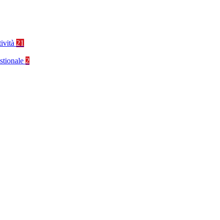
tività
21
stionale
2