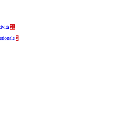
tività
21
stionale
2