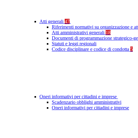
Atti generali
47
Riferimenti normativi su organizzazione e at
Atti amministrativi generali
18
Documenti di programmazione strategico-ge
Statuti e leggi regionali
Codice disciplinare e codice di condotta
5
Oneri informativi per cittadini e imprese
Scadenzario obblighi amministrativi
Oneri informativi per cittadini e imprese