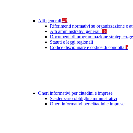
Atti generali
47
Riferimenti normativi su organizzazione e at
Atti amministrativi generali
18
Documenti di programmazione strategico-ge
Statuti e leggi regionali
Codice disciplinare e codice di condotta
5
Oneri informativi per cittadini e imprese
Scadenzario obblighi amministrativi
Oneri informativi per cittadini e imprese