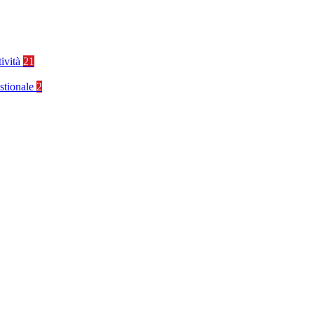
tività
21
stionale
2