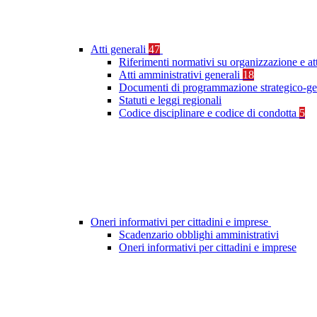
Atti generali
47
Riferimenti normativi su organizzazione e at
Atti amministrativi generali
18
Documenti di programmazione strategico-ge
Statuti e leggi regionali
Codice disciplinare e codice di condotta
5
Oneri informativi per cittadini e imprese
Scadenzario obblighi amministrativi
Oneri informativi per cittadini e imprese