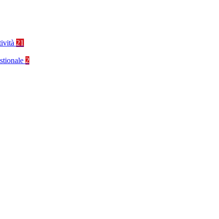
tività
21
stionale
2