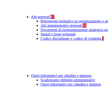
Atti generali
47
Riferimenti normativi su organizzazione e at
Atti amministrativi generali
18
Documenti di programmazione strategico-ge
Statuti e leggi regionali
Codice disciplinare e codice di condotta
5
Oneri informativi per cittadini e imprese
Scadenzario obblighi amministrativi
Oneri informativi per cittadini e imprese