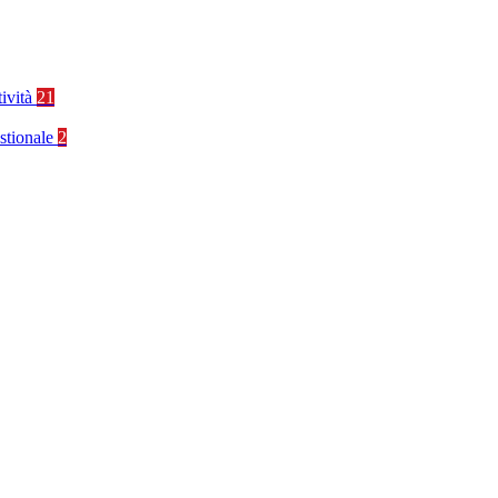
tività
21
stionale
2