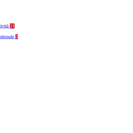
tività
21
stionale
2