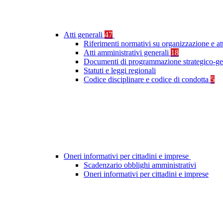
Atti generali
47
Riferimenti normativi su organizzazione e at
Atti amministrativi generali
18
Documenti di programmazione strategico-ge
Statuti e leggi regionali
Codice disciplinare e codice di condotta
5
Oneri informativi per cittadini e imprese
Scadenzario obblighi amministrativi
Oneri informativi per cittadini e imprese